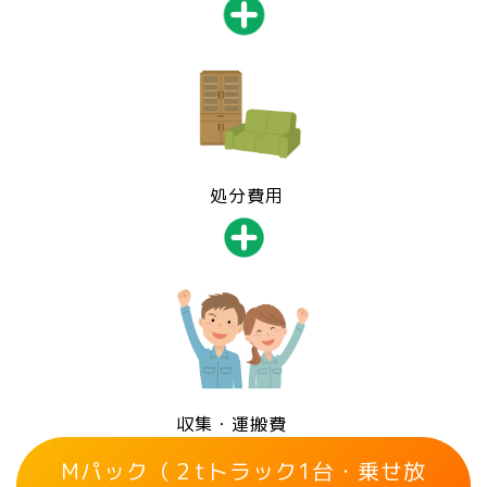
処分費用
収集・運搬費
Mパック（２tトラック1台・乗せ放